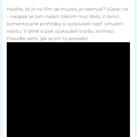
Myslíte, že jít na film do muzea, je nesmysl? Vůbec ne
– naopak se tam našim žákům moc líbilo. V rámci
komentované prohlídky si vyzkoušeli např. virtuální
realitu. V dílně si pak vyzkoušeli tvorbu animací.
Posuďte sami, jak se jim to povedlo!