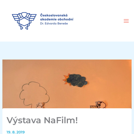
Přeskočit
na
obsah
Výstava NaFilm!
19. 8. 2019