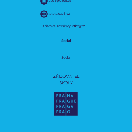
cao8@cao8.cz
www.cao8.cz
ID datové schránky: cfbxgxz
Social
Social
ZŘIZOVATEL
ŠKOLY