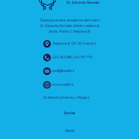
Českoslovanská akademie obchodní
Dr. Edvarda Beneše, střední odborná
škola, Praha 2, Resslova 8
Resslova 8, 120 00, Praha 2
224 923 980
,
224 917 774
cao8@cao8.cz
www.cao8.cz
ID datové schránky: cfbxgxz
Social
Social