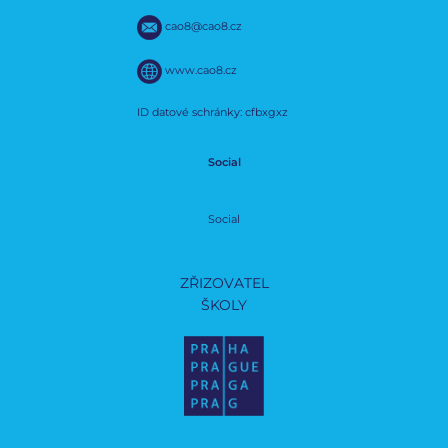
cao8@cao8.cz
www.cao8.cz
ID datové schránky: cfbxgxz
Social
Social
ZŘIZOVATEL
ŠKOLY