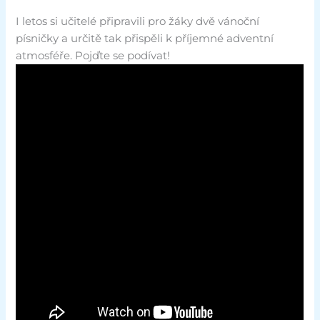
I letos si učitelé připravili pro žáky dvě vánoční
písničky a určitě tak přispěli k příjemné adventní
atmosféře. Pojďte se podívat!