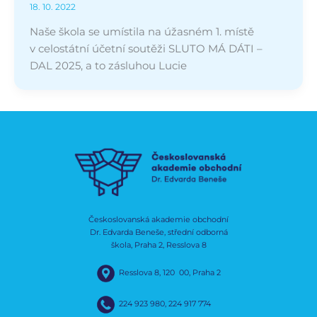
18. 10. 2022
Naše škola se umístila na úžasném 1. místě
v celostátní účetní soutěži SLUTO MÁ DÁTI –
DAL 2025, a to zásluhou Lucie
Českoslovanská akademie obchodní
Dr. Edvarda Beneše, střední odborná
škola, Praha 2, Resslova 8
Resslova 8, 120 00, Praha 2
224 923 980
,
224 917 774