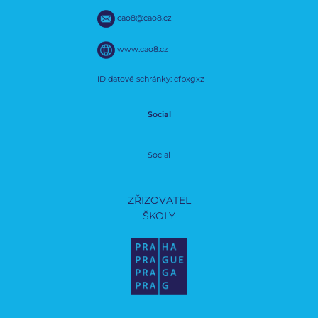
cao8@cao8.cz
www.cao8.cz
ID datové schránky: cfbxgxz
Social
Social
ZŘIZOVATEL
ŠKOLY