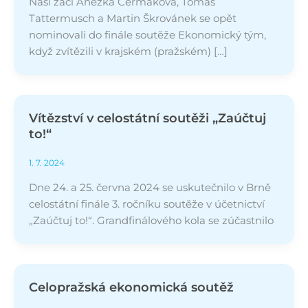
Naši žáci Anežka Čermáková, Tomáš
Tattermusch a Martin Škrovánek se opět
nominovali do finále soutěže Ekonomický tým,
když zvítězili v krajském (pražském) […]
Vítězství v celostátní soutěži „Zaúčtuj
to!“
1. 7. 2024
Dne 24. a 25. června 2024 se uskutečnilo v Brně
celostátní finále 3. ročníku soutěže v účetnictví
„Zaúčtuj to!“. Grandfinálového kola se zúčastnilo
Celopražská ekonomická soutěž