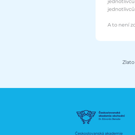
jednotlivců 
jednotlivců
A to není z
Českoslovanská akademie