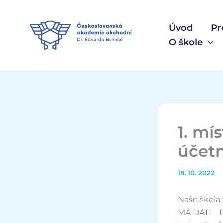
Přeskočit
na
Úvod
Pr
obsah
O škole
1. mí
účetn
18. 10. 2022
Naše škola 
MÁ DÁTI – D