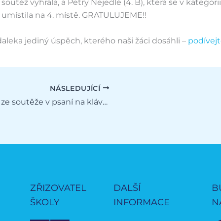
soutěž vyhrála, a Petry Nejedlé (4. B), která se v kategorii
 umístila na 4. místě. GRATULUJEME!!
daleka jediný úspěch, kterého naši žáci dosáhli –
podívejt
NÁSLEDUJÍCÍ
Zlato ze soutěže v psaní na klávesnici
ZŘIZOVATEL
DALŠÍ
B
ŠKOLY
INFORMACE
N