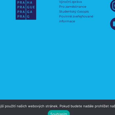
Výroční zpráva
Pro zaměstnance
Studentský časopis
Povinně zveřejňované
informace
jší použití našich webových stránek. Pokud budete nadále prohlížet naš
Souhlasím