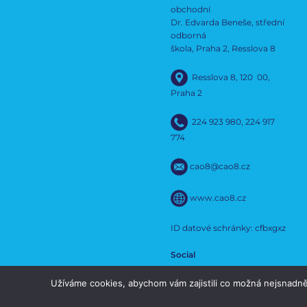
obchodní
Dr. Edvarda Beneše, střední
odborná
škola, Praha 2, Resslova 8
Resslova 8, 120 00,
Praha 2
224 923 980
,
224 917
774
cao8@cao8.cz
www.cao8.cz
ID datové schránky: cfbxgxz
Social
Užíváme cookies, abychom vám zajistili co možná nejsnadně
Social