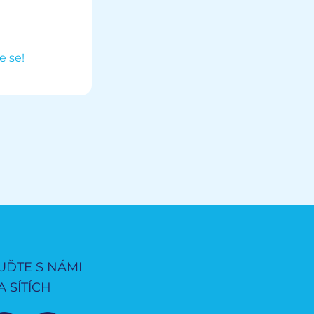
e se!
UĎTE S NÁMI
A SÍTÍCH