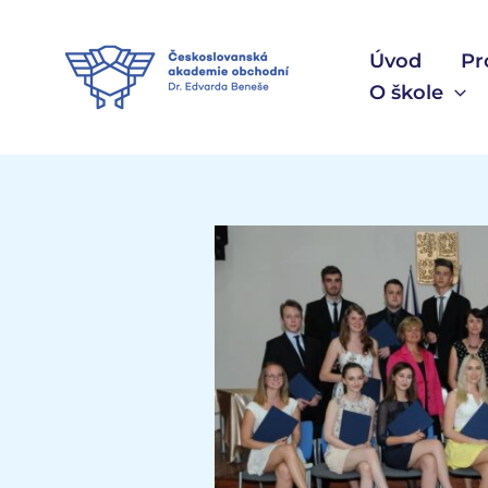
Přeskočit
na
Úvod
Pr
obsah
O škole