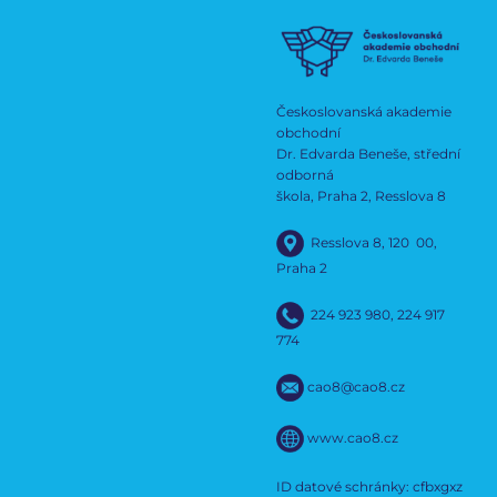
Českoslovanská akademie
obchodní
Dr. Edvarda Beneše, střední
odborná
škola, Praha 2, Resslova 8
Resslova 8, 120 00,
Praha 2
224 923 980
,
224 917
774
cao8@cao8.cz
www.cao8.cz
ID datové schránky: cfbxgxz