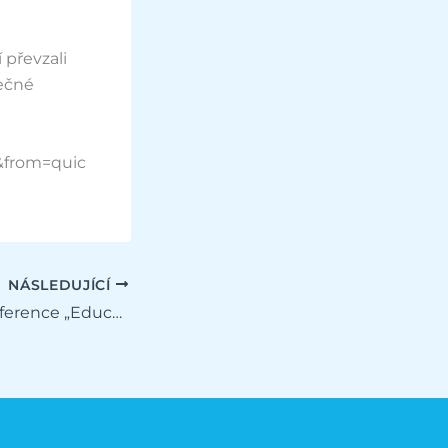
 převzali
lečné
&from=quic
NÁSLEDUJÍCÍ
Mezinárodní konference „Education for a Changing World“