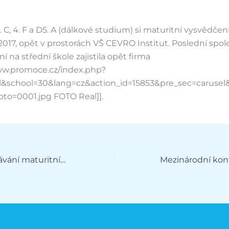
4. C, 4. F a D5. A (dálkové studium) si maturitní vysvědčení
2017, opět v prostorách VŠ CEVRO Institut. Poslední spo
í na střední škole zajistila opět firma
www.promoce.cz/index.php?
l&school=30&lang=cz&action_id=15853&pre_sec=carusel
oto=0001.jpg FOTO Real]].
Slavnostní předávání maturitních vysvědčení I