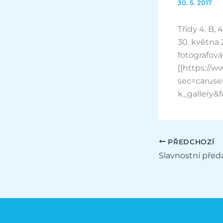
30. 5. 2017
Třídy 4. B, 
30. května 
fotografován
[[https://
sec=caruse
k_gallery&f
PŘEDCHOZÍ