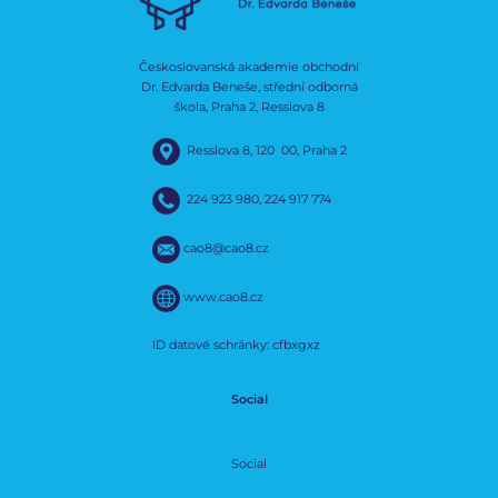
Českoslovanská akademie obchodní
Dr. Edvarda Beneše, střední odborná
škola, Praha 2, Resslova 8
Resslova 8, 120 00, Praha 2
224 923 980
,
224 917 774
cao8@cao8.cz
www.cao8.cz
ID datové schránky: cfbxgxz
Social
Social