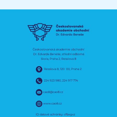
Českoslovanská akademie obchodní
Dr. Edvarda Beneše, střední odborná
škola, Praha 2, Resslova 8
Resslova 8, 120 00, Praha 2
224 923 980
,
224 917 774
cao8@cao8.cz
www.cao8.cz
ID datové schránky: cfbxgxz