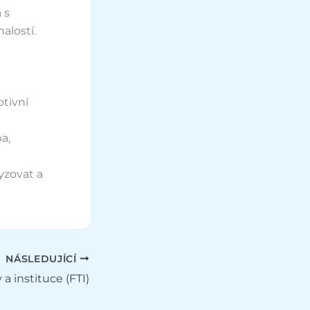
 s
alostí.
ptivní
a,
yzovat a
NÁSLEDUJÍCÍ
 a instituce (FTI)