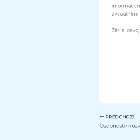
informacemi
aktuálními 
Žák si osvojí
PŘEDCHOZÍ
Osobnostní rozv