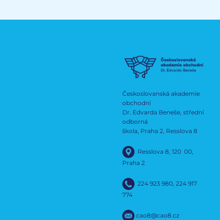
Českoslovanská akademie
obchodní
Dr. Edvarda Beneše, střední
odborná
škola, Praha 2, Resslova 8
Resslova 8, 120 00,
Praha 2
224 923 980
,
224 917
774
cao8@cao8.cz