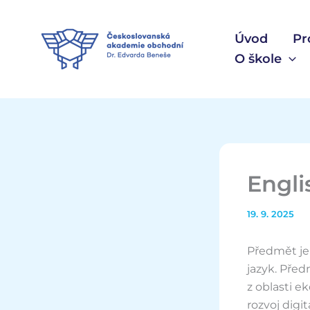
Přeskočit
na
Úvod
Pr
obsah
O škole
Engli
19. 9. 2025
Předmět je 
jazyk. Pře
z oblasti e
rozvoj digi