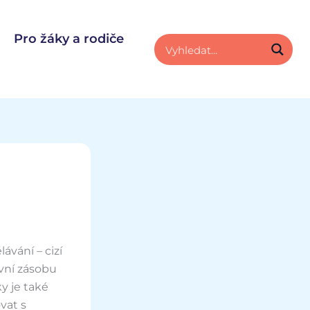
Pro žáky a rodiče
ávání – cizí
vní zásobu
y je také
vat s