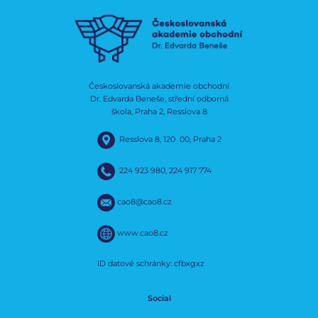
Českoslovanská akademie obchodní
Dr. Edvarda Beneše, střední odborná
škola, Praha 2, Resslova 8
Resslova 8, 120 00, Praha 2
224 923 980
,
224 917 774
cao8@cao8.cz
www.cao8.cz
ID datové schránky: cfbxgxz
Social