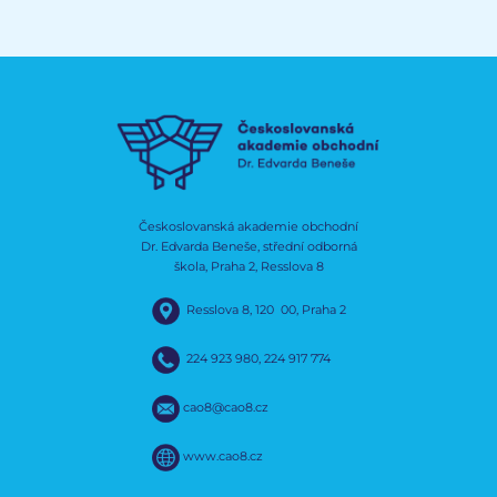
Českoslovanská akademie obchodní
Dr. Edvarda Beneše, střední odborná
škola, Praha 2, Resslova 8
Resslova 8, 120 00, Praha 2
224 923 980
,
224 917 774
cao8@cao8.cz
www.cao8.cz