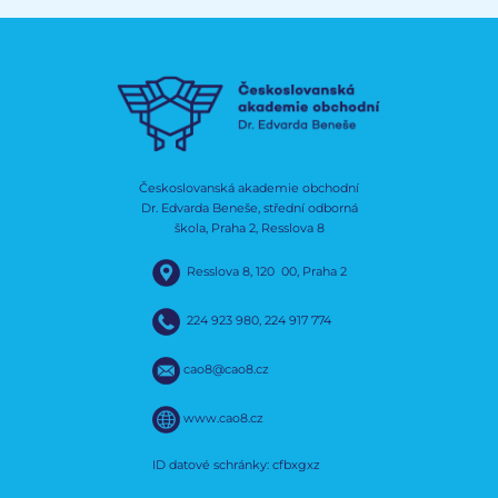
Českoslovanská akademie obchodní
Dr. Edvarda Beneše, střední odborná
škola, Praha 2, Resslova 8
Resslova 8, 120 00, Praha 2
224 923 980
,
224 917 774
cao8@cao8.cz
www.cao8.cz
ID datové schránky: cfbxgxz