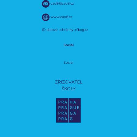
cao8@cao8.cz
www.cao8.cz
ID datové schránky: cfbxgxz
Social
Social
ZŘIZOVATEL
ŠKOLY