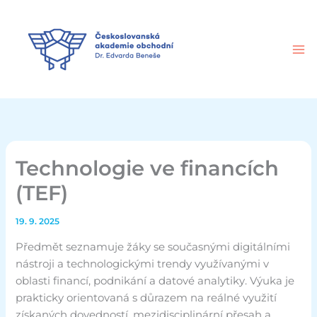
Přeskočit
na
obsah
Technologie ve financích
(TEF)
19. 9. 2025
Předmět seznamuje žáky se současnými digitálními
nástroji a technologickými trendy využívanými v
oblasti financí, podnikání a datové analytiky. Výuka je
prakticky orientovaná s důrazem na reálné využití
získaných dovedností, mezidisciplinární přesah a