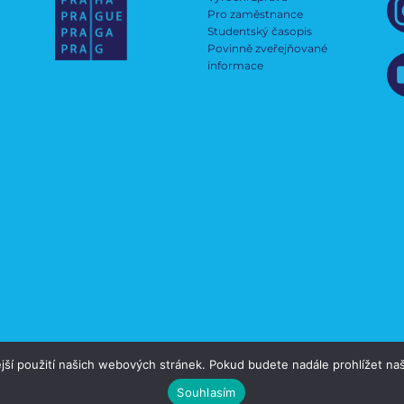
Pro zaměstnance
Studentský časopis
Povinně zveřejňované
informace
jší použití našich webových stránek. Pokud budete nadále prohlížet naš
Souhlasím