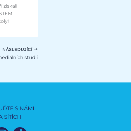
 získali
i STEM
oly!
NÁSLEDUJÍCÍ
mediálních studií
UĎTE S NÁMI
A SÍTÍCH