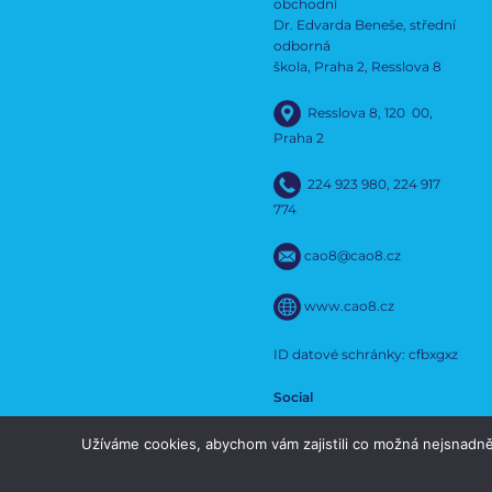
obchodní
Dr. Edvarda Beneše, střední
odborná
škola, Praha 2, Resslova 8
Resslova 8, 120 00,
Praha 2
224 923 980
,
224 917
774
cao8@cao8.cz
www.cao8.cz
ID datové schránky: cfbxgxz
Social
Užíváme cookies, abychom vám zajistili co možná nejsnadně
Social