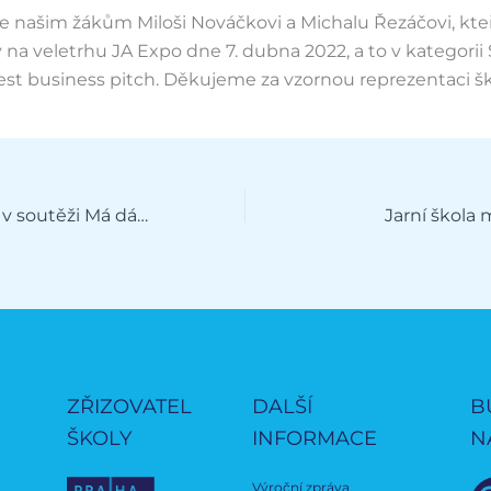
 našim žákům Miloši Nováčkovi a Michalu Řezáčovi, kteří
na veletrhu JA Expo dne 7. dubna 2022, a to v kategori
est business pitch. Děkujeme za vzornou reprezentaci šk
Vítězný hattrick v soutěži Má dáti – Dal
Jarní škola 
ZŘIZOVATEL
DALŠÍ
B
ŠKOLY
INFORMACE
N
Výroční zpráva