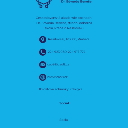
Českoslovanská akademie obchodní
Dr. Edvarda Beneše, střední odborná
škola, Praha 2, Resslova 8
Resslova 8, 120 00, Praha 2
224 923 980
,
224 917 774
cao8@cao8.cz
www.cao8.cz
ID datové schránky: cfbxgxz
Social
Social