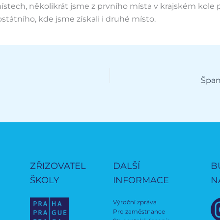
stech, několikrát jsme z prvního místa v krajském kole 
ostátního, kde jsme získali i druhé místo.
Špan
ZŘIZOVATEL
DALŠÍ
B
ŠKOLY
INFORMACE
N
Výroční zpráva
Pro zaměstnance