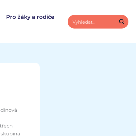
Pro žáky a rodiče
hodinová
 třech
a skupina