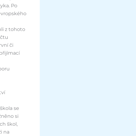
zyka. Po
 evropského
li z tohoto
očtu
vní či
přijímací
poru
tví
 škola se
žněno si
h škol,
ži na