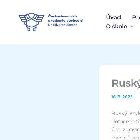
Přeskočit
na
Úvod
Pr
obsah
O škole
Ruský
16. 9. 2025
Ruský jazyk
dotace je t
Žáci zpravi
měsíců se u