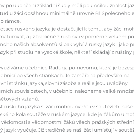
 by po ukončení základní školy měli pokročilou znalost ja
studiu žáci dosáhnou minimálně úrovně B1 Společného
ho rámce.
tace ruského jazyka je dostačující k tomu, aby žáci moh
turovat, a již tradičně z ruštiny i v poměrně velkém p
noho našich absolventů si pak vybírá ruský jazyk i jako pr
azyk při studiu na vysoké škole, někteří skládají z ruštiny 
využíváme učebnice Raduga po-novomu, která je bezes
ebnicí po všech stránkách. Je zaměřena především na
ní stránku jazyka, slovní zásoba a reálie jsou uváděny
urních souvislostech, v učebnici nalezneme velké množs
ětových vztahů.
t ruského jazyka si žáci mohou ověřit i v soutěžích, naše
ajského kola soutěže v ruském jazyce, kde je žákům umo
é vědomosti s vědomostmi žáků všech pražských středníc
ý jazyk vyučuje. Již tradičně se naši žáci umísťují v soutě