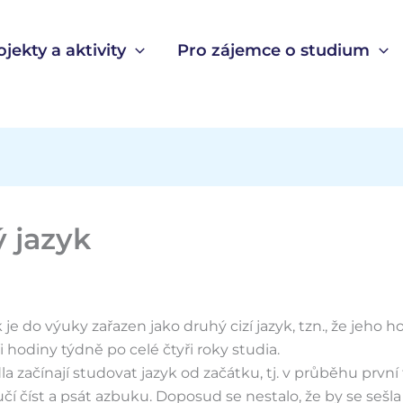
ojekty a aktivity
Pro zájemce o studium
 jazyk
 je do výuky zařazen jako druhý cizí jazyk, tzn., že jeho 
ři hodiny týdně po celé čtyři roky studia.
dla začínají studovat jazyk od začátku, tj. v průběhu první
čí číst a psát azbuku. Doposud se nestalo, že by se sešl