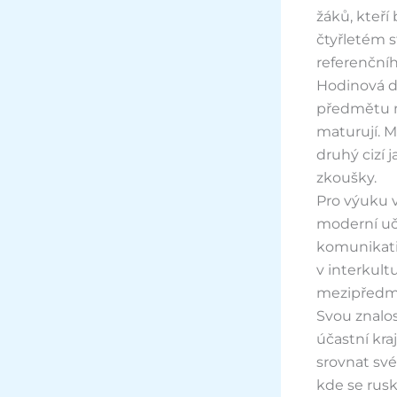
žáků, kteří
čtyřletém 
referenční
Hodinová do
předmětu ma
maturují. M
druhý cizí j
zkoušky.
Pro výuku 
moderní uč
komunikativ
v interkult
mezipředm
Svou znalos
účastní kr
srovnat sv
kde se rusk