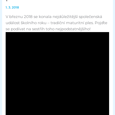
1. 3. 2018
V březnu 2018 se konala nejdůležitější společenská
událost školního roku – tradiční maturitní ples. Pojďte
se podívat na sestřih toho nejpodstatnějšího!