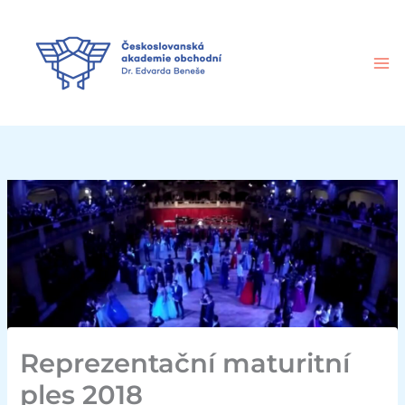
Přeskočit
na
obsah
Reprezentační maturitní
ples 2018