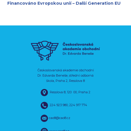
Financováno Evropskou unií – Další Generation EU
Českoslovanská akademie obchodní
Dr. Edvarda Beneše, střední odborná
škola, Praha 2, Resslova 8
Resslova 8, 120 00, Praha 2
224 923 980
,
224 917 774
cao8@cao8.cz
www.cao8.cz