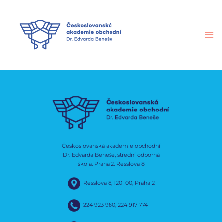
Přeskočit
na
obsah
Českoslovanská akademie obchodní
Dr. Edvarda Beneše, střední odborná
škola, Praha 2, Resslova 8
Resslova 8, 120 00, Praha 2
224 923 980
,
224 917 774