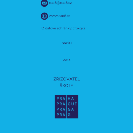
cao8@cao8.cz
www.cao8.cz
ID datové schránky: cfbxgxz
Social
Social
ZŘIZOVATEL
ŠKOLY