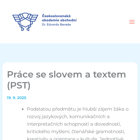
Přeskočit
na
obsah
Práce se slovem a textem
(PST)
19. 9. 2025
Podstatou předmětu je hlubší zájem žáka o
rozvoj jazykových, komunikačních a
interpretačních schopností a dovedností,
kritického myšlení, čtenářské gramotnosti,
kreativity a orientace v kultuře. Jednotlivé