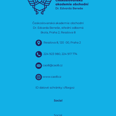
Českoslovanská akademie obchodní
Dr. Edvarda Beneše, střední odborná
škola, Praha 2, Resslova 8
Resslova 8, 120 00, Praha 2
224 923 980
,
224 917 774
cao8@cao8.cz
www.cao8.cz
ID datové schránky: cfbxgxz
Social
Social