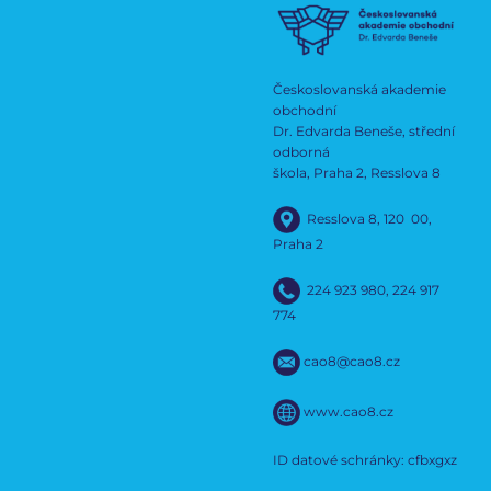
Českoslovanská akademie
obchodní
Dr. Edvarda Beneše, střední
odborná
škola, Praha 2, Resslova 8
Resslova 8, 120 00,
Praha 2
224 923 980
,
224 917
774
cao8@cao8.cz
www.cao8.cz
ID datové schránky: cfbxgxz