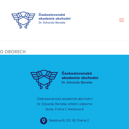
Přeskočit
na
obsah
O OBORECH
Českoslovanská akademie obchodní
Dr. Edvarda Beneše, střední odborná
škola, Praha 2, Resslova 8
Resslova 8, 120 00, Praha 2