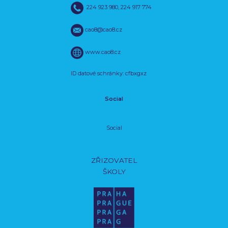
224 923 980
,
224 917 774
cao8@cao8.cz
www.cao8.cz
ID datové schránky: cfbxgxz
Social
Social
ZŘIZOVATEL
ŠKOLY