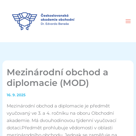
Přeskočit
na
obsah
Mezinárodní obchod a
diplomacie (MOD)
16. 9. 2025
Mezinárodní obchod a diplomacie je předmět
vyučovaný ve 3. a 4. ročníku na oboru Obchodní
akademie. Má dvouhodinovou týdenní vyučovací
dotaci.Předmět prohlubuje vědomosti v oblasti
mezinárodního obchodu. Jednak se zaměřuje na