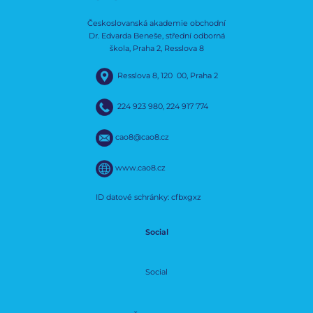
Českoslovanská akademie obchodní
Dr. Edvarda Beneše, střední odborná
škola, Praha 2, Resslova 8
Resslova 8, 120 00, Praha 2
224 923 980
,
224 917 774
cao8@cao8.cz
www.cao8.cz
ID datové schránky: cfbxgxz
Social
Social