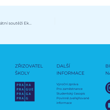
4. místo v celostátní soutěži Ekonomický tým 2023
ZŘIZOVATEL
DALŠÍ
B
ŠKOLY
INFORMACE
N
Výroční zpráva
Pro zaměstnance
Studentský časopis
Povinně zveřejňované
informace