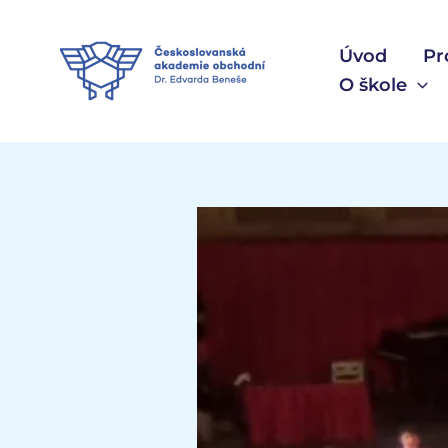
Přeskočit
na
Úvod
Pr
obsah
O škole