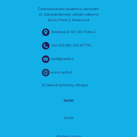
Českoslovanská akademie obchodní
Dr. Edvarda Beneše, střední odborná
škola, Praha 2, Resslova 8
Resslova 8, 120 00, Praha 2
224 923 980
,
224 917 774
cao8@cao8.cz
www.cao8.cz
ID datové schránky: cfbxgxz
Social
Social