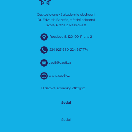
Českoslovanská akademie obchodní
Dr. Edvarda Beneše, střední odborná
škola, Praha 2, Resslova 8
Resslova 8, 120 00, Praha 2
224 923 980
,
224 917 774
cao8@cao8.cz
www.cao8.cz
ID datové schránky: cfbxgxz
Social
Social