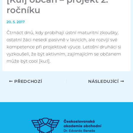
ročníku
20. 5. 2017
Čtrnáct dnů, kdy probíhají ústní maturitní zkoušky,
ostatní žáci nesedí pasivně v lavicích, ale rozvíjí své
kompetence při projektové výuce. Letošní druháci si
vyzkoušeli, že být aktivním, zajímajícím se občanem
může být cool [ku:l].
PŘEDCHOZÍ
NÁSLEDUJÍCÍ