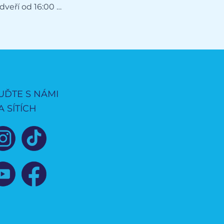
Den otevřených dveří od 16:00 h do 18:30 h
UĎTE S NÁMI
A SÍTÍCH