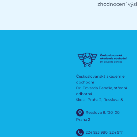
Českoslovanská akademie
obchodní
Dr. Edvarda Beneše, střední
odborná
škola, Praha 2, Resslova 8
Resslova 8, 120 00,
Praha 2
224 923 980
,
224 917