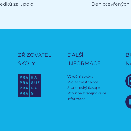
zhodnocení výsledků za I. pololetí, vydání výpisů z vysvědčení konec 1. pololetí
ZŘIZOVATEL
DALŠÍ
B
ŠKOLY
INFORMACE
N
Výroční zpráva
Pro zaměstnance
Studentský časopis
Povinně zveřejňované
informace