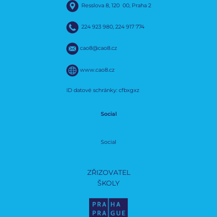
Resslova 8, 120 00, Praha 2
224 923 980
,
224 917 774
cao8@cao8.cz
www.cao8.cz
ID datové schránky: cfbxgxz
Social
Social
ZŘIZOVATEL
ŠKOLY