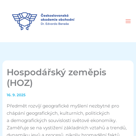
Přeskočit
na
obsah
Hospodářský zeměpis
(HOZ)
16. 9. 2025
Předmět rozvíjí geografické myšlení nezbytné pro
chápání geografických, kulturních, politických
a demografických souvislostí světové ekonomiky.
Zaměřuje se na vystižení základních vztahů a trendů,
dynamiku jevů a procesů, nikoliv hromadění faktů.