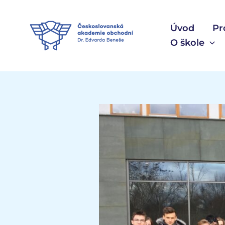
Přeskočit
na
Úvod
Pr
obsah
O škole