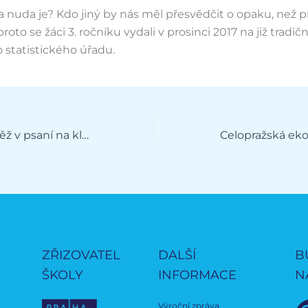
ka nuda je? Kdo jiný by nás měl přesvědčit o opaku, než p
 proto se žáci 3. ročníku vydali v prosinci 2017 na již tradič
 statistického úřadu.
Mikulášská soutěž v psaní na klávesnici
Celopražská ek
ZŘIZOVATEL
DALŠÍ
B
ŠKOLY
INFORMACE
N
Výroční zpráva