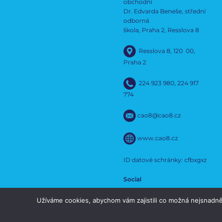
obchodní
Dr. Edvarda Beneše, střední
odborná
škola, Praha 2, Resslova 8
Resslova 8, 120 00,
Praha 2
224 923 980
,
224 917
774
cao8@cao8.cz
www.cao8.cz
ID datové schránky: cfbxgxz
Social
Užíváme cookies, abychom vám zajistili co možná nejsnadně
Social