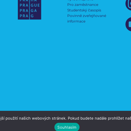
Pro zaměstnance
Studentský časopis
Povinně zveřejňované
informace
jší použití našich webových stránek. Pokud budete nadále prohlížet naš
Souhlasím