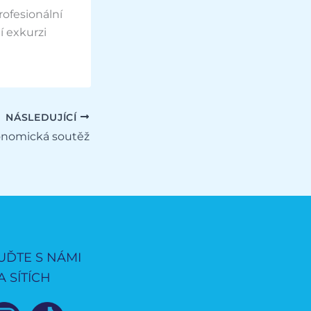
rofesionální
ní exkurzi
NÁSLEDUJÍCÍ
onomická soutěž
UĎTE S NÁMI
A SÍTÍCH