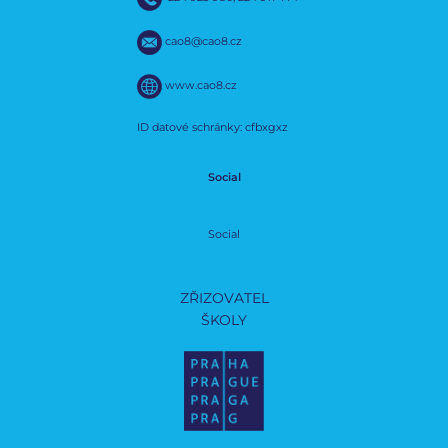
cao8@cao8.cz
www.cao8.cz
ID datové schránky: cfbxgxz
Social
Social
ZŘIZOVATEL
ŠKOLY