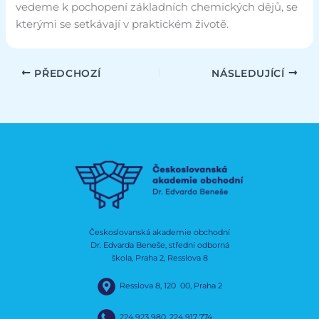
vedeme k pochopení základních chemických dějů, se
kterými se setkávají v praktickém životě.
PŘEDCHOZÍ
NÁSLEDUJÍCÍ
Českoslovanská akademie obchodní
Dr. Edvarda Beneše, střední odborná
škola, Praha 2, Resslova 8
Resslova 8, 120 00, Praha 2
224 923 980
,
224 917 774