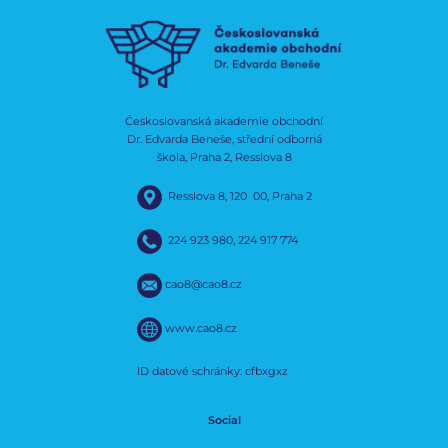
Českoslovanská akademie obchodní
Dr. Edvarda Beneše, střední odborná
škola, Praha 2, Resslova 8
Resslova 8, 120 00, Praha 2
224 923 980
,
224 917 774
cao8@cao8.cz
www.cao8.cz
ID datové schránky: cfbxgxz
Social